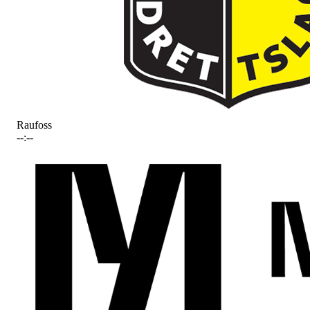
Raufoss
--:--