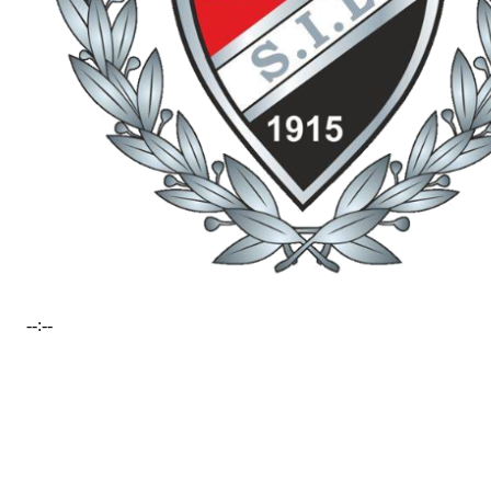
--:--