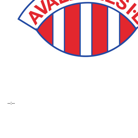
--:--