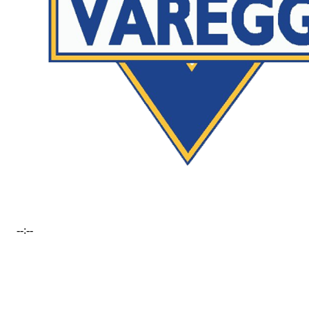
--:--