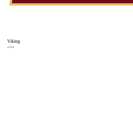
Viking
--:--