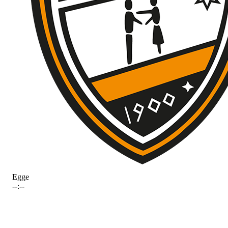
Egge
--:--