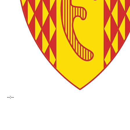
--:--